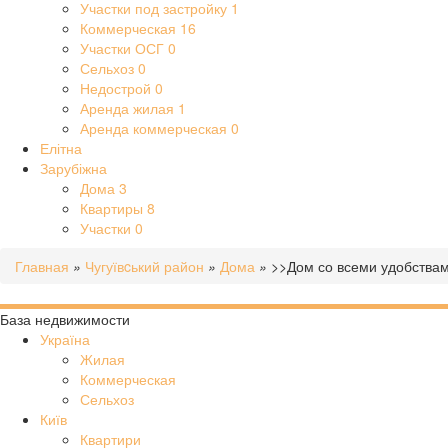
Участки под застройку
1
Коммерческая
16
Участки ОСГ
0
Сельхоз
0
Недострой
0
Аренда жилая
1
Аренда коммерческая
0
Елітна
Зарубіжна
Дома
3
Квартиры
8
Участки
0
Главная
»
Чугуївcький район
»
Дома
»
>>Дом со всеми удобствами
База недвижимости
Україна
Жилая
Коммерческая
Сельхоз
Київ
Квартири