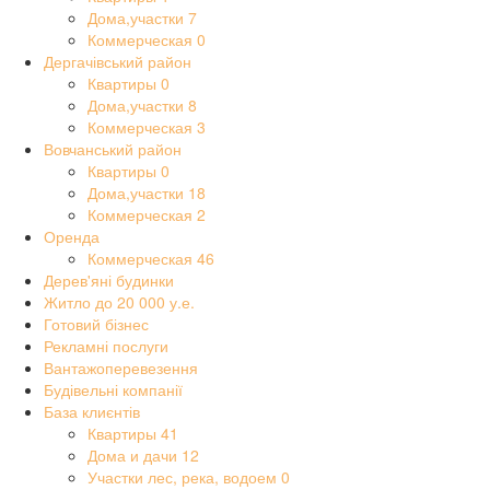
Дома,участки
7
Коммерческая
0
Дергачівський район
Квартиры
0
Дома,участки
8
Коммерческая
3
Вовчанський район
Квартиры
0
Дома,участки
18
Коммерческая
2
Оренда
Коммерческая
46
Дерев'яні будинки
Житло до 20 000 у.е.
Готовий бізнес
Рекламні послуги
Вантажоперевезення
Будівельні компанії
База клиєнтів
Квартиры
41
Дома и дачи
12
Участки лес, река, водоем
0