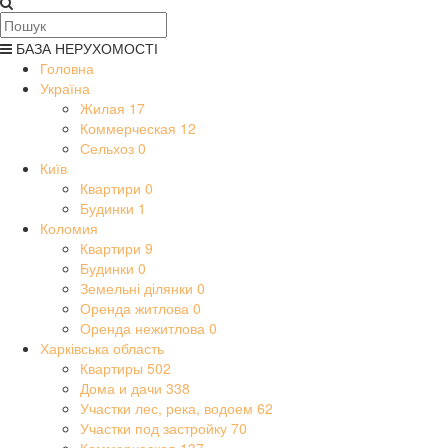
БАЗА НЕРУХОМОСТІ
Головна
Україна
Жилая
17
Коммерческая
12
Сельхоз
0
Київ
Квартири
0
Будинки
1
Коломия
Квартири
9
Будинки
0
Земельні ділянки
0
Оренда житлова
0
Оренда нежитлова
0
Харківська область
Квартиры
502
Дома и дачи
338
Участки лес, река, водоем
62
Участки под застройку
70