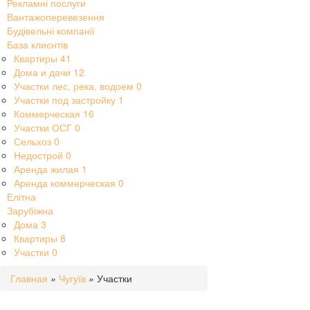
Рекламні послуги
Вантажоперевезення
Будівельні компанії
База клиєнтів
Квартиры
41
Дома и дачи
12
Участки лес, река, водоем
0
Участки под застройку
1
Коммерческая
16
Участки ОСГ
0
Сельхоз
0
Недострой
0
Аренда жилая
1
Аренда коммерческая
0
Елітна
Зарубіжна
Дома
3
Квартиры
8
Участки
0
Главная
»
Чугуїв
»
Участки