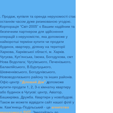
. Продаж, купівля та оренда нерухомості стає
останнім часом дуже ризикованою угодою.
Корпорація “Світ-2005” є Вашим надійним та
безпечним партнером для здійснення
операцій з нерухомістю, яка допоможе у
найкоротші терміни купити чи продати
будинок, квартиру, ділянку на території
Харкова, Харківської області, м. Харків.
Чугуєва, Куп'янська, Ізюма, Богодухова, смт
Нова Водолага; Чугуївського, Печенізького,
Балаклійського, В.Бурлуцького,
Шевченківського, Богодухівського,
Нововодолазького району та інших районів.
Офіс-центр
"Діловий Дім"
д
опоможе
купити-продати 1, 2, 3-х кімнатну квартиру
або будинок в Чугуєві: центр, Авіатор,
Башкирівка, Дружба. Квартири у новобудові.
Також ви можете відвідати сайт нашої філії у
м. Кам'янець-Подільський - це
агентство
нерухомості SVIT.
Звертайтесь до