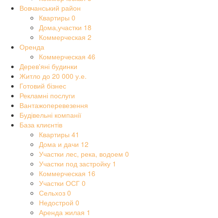
Вовчанський район
Квартиры
0
Дома,участки
18
Коммерческая
2
Оренда
Коммерческая
46
Дерев'яні будинки
Житло до 20 000 у.е.
Готовий бізнес
Рекламні послуги
Вантажоперевезення
Будівельні компанії
База клиєнтів
Квартиры
41
Дома и дачи
12
Участки лес, река, водоем
0
Участки под застройку
1
Коммерческая
16
Участки ОСГ
0
Сельхоз
0
Недострой
0
Аренда жилая
1