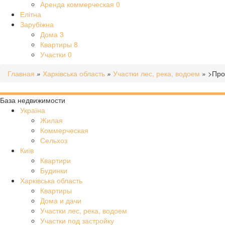
Аренда коммерческая
0
Елітна
Зарубіжна
Дома
3
Квартиры
8
Участки
0
Главная
»
Харківська область
»
Участки лес, река, водоем
»
>Про
База недвижимости
Україна
Жилая
Коммерческая
Сельхоз
Київ
Квартири
Будинки
Харківська область
Квартиры
Дома и дачи
Участки лес, река, водоем
Участки под застройку