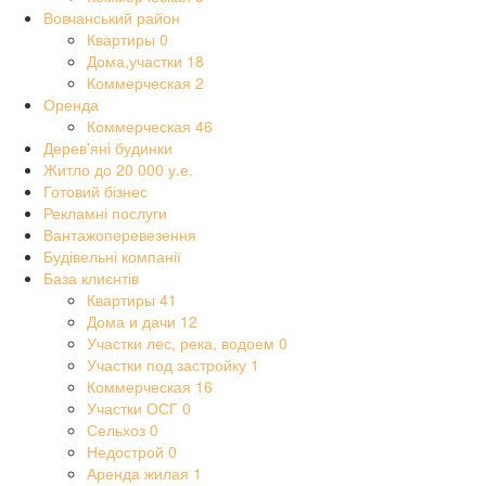
Вовчанський район
Квартиры
0
Дома,участки
18
Коммерческая
2
Оренда
Коммерческая
46
Дерев'яні будинки
Житло до 20 000 у.е.
Готовий бізнес
Рекламні послуги
Вантажоперевезення
Будівельні компанії
База клиєнтів
Квартиры
41
Дома и дачи
12
Участки лес, река, водоем
0
Участки под застройку
1
Коммерческая
16
Участки ОСГ
0
Сельхоз
0
Недострой
0
Аренда жилая
1