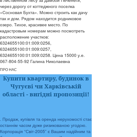
в лиственном лесу за дамбой Печенеги,
через дорогу от коттеджного поселка
«Сосновая Бухта». Можно строить как дачу
так и дом. Рядом находится родниковое
озеро. Тихое, красивее место. По
кадастровым номерам можно посмотреть
расположение участков:
6324655100:01:009:0256,
6324655100:01:009:0257,
6324655100:01:009:0258. Цена 15000 у.е.
067-804-55-92 Галина Николаевна
ПРО НАС
Купити квартиру, будинок в
Чугуєві чи Харківській
області
- вигідні пропозиції!
. Продаж, купівля та оренда нерухомості стає
останнім часом дуже ризикованою угодою.
Корпорація “Світ-2005” є Вашим надійним та