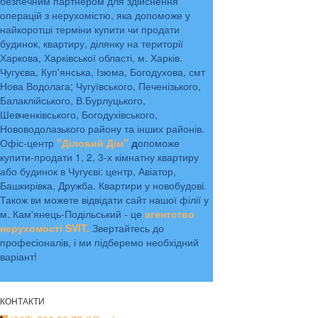
безпечним партнером для здійснення
операцій з нерухомістю, яка допоможе у
найкоротші терміни купити чи продати
будинок, квартиру, ділянку на території
Харкова, Харківської області, м. Харків.
Чугуєва, Куп'янська, Ізюма, Богодухова, смт
Нова Водолага; Чугуївського, Печенізького,
Балаклійського, В.Бурлуцького,
Шевченківського, Богодухівського,
Нововодолазького району та інших районів.
Офіс-центр
"Діловий Дім"
д
опоможе
купити-продати 1, 2, 3-х кімнатну квартиру
або будинок в Чугуєві: центр, Авіатор,
Башкирівка, Дружба. Квартири у новобудові.
Також ви можете відвідати сайт нашої філії у
м. Кам'янець-Подільський - це
агентство
нерухомості SVIT.
Звертайтесь до
професіоналів, і ми підберемо необхідний
варіант!
КОНТАКТИ